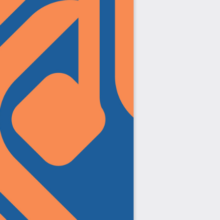
Jurnal Yordamchisi
Onlayn