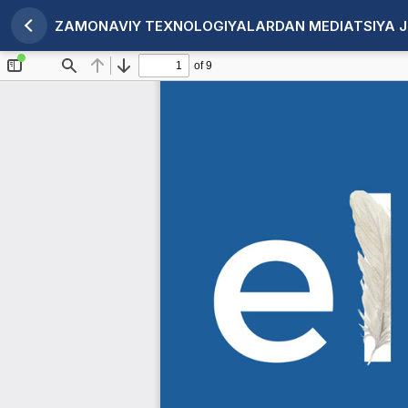
ZAMONAVIY TEXNOLOGIYALARDAN MEDIATSIYA J
Maqola tafsilotlariga qaytish