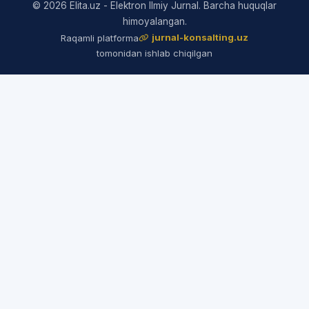
© 2026 Elita.uz - Elektron Ilmiy Jurnal. Barcha huquqlar
himoyalangan.
jurnal-konsalting.uz
Raqamli platforma
tomonidan ishlab chiqilgan