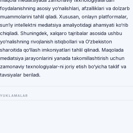
maqola mediatsiyada zamonaviy texnologiyalardan
foydalanishning asosiy yo‘nalishlari, afzalliklari va dolzarb
muammolarini tahlil qiladi. Xususan, onlayn platformalar,
sun’iy intellektni mediatsiya amaliyotidagi ahamiyati ko‘rib
chiqiladi. Shuningdek, xalqaro tajribalar asosida ushbu
yo‘nalishning rivojlanish istiqbollari va O‘zbekiston
sharoitida qo‘llash imkoniyatlari tahlil qilinadi. Maqolada
mediatsiya jarayonlarini yanada takomillashtirish uchun
zamonaviy texnologiyalar-ni joriy etish bo‘yicha taklif va
tavsiyalar beriladi.
YUKLAMALAR