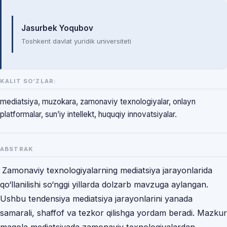
Mualliflar
Jasurbek Yoqubov
Toshkent davlat yuridik universiteti
KALIT SO‘ZLAR:
mediatsiya, muzokara, zamonaviy texnologiyalar, onlayn
platformalar, sun’iy intellekt, huquqiy innovatsiyalar.
ABSTRAK
Zamonaviy texnologiyalarning mediatsiya jarayonlarida
qo‘llanilishi so‘nggi yillarda dolzarb mavzuga aylangan.
Ushbu tendensiya mediatsiya jarayonlarini yanada
samarali, shaffof va tezkor qilishga yordam beradi. Mazkur