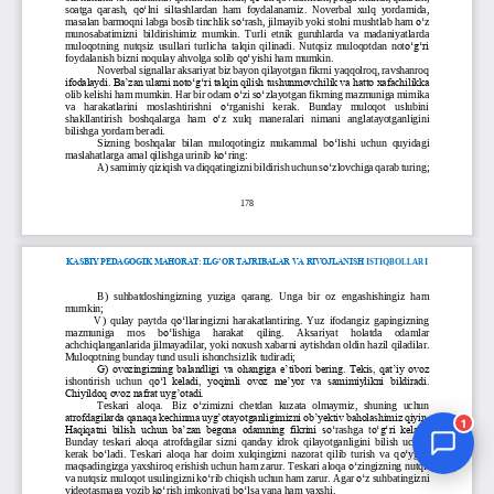
Jurnal Yordamchisi
Onlayn
1