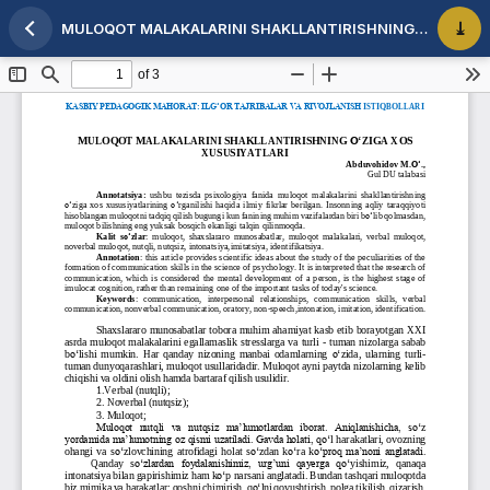
MULOQOT MALAKALARINI SHAKLLANTIRISHNING O‘ZIGA XOS XUSUSIYATLARI
Maqola tafsilotlariga qaytish
PDF 