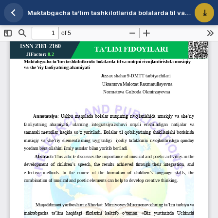
Maktabgacha ta’lim tashkilotlarida bolalarda til va nutqni rivojlantirishda musiqiy va she’riy faoliyatning ahamiyati
Maqola tafsilotlariga qaytish
PDF 