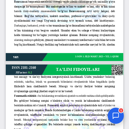
Jurnal Yordamchisi
Onlayn
1