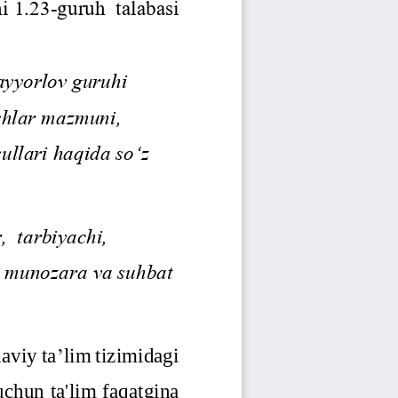
Jurnal Yordamchisi
Onlayn