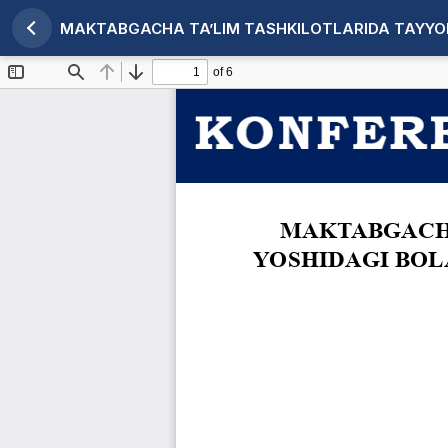
Maqola tafsilotlariga qaytish