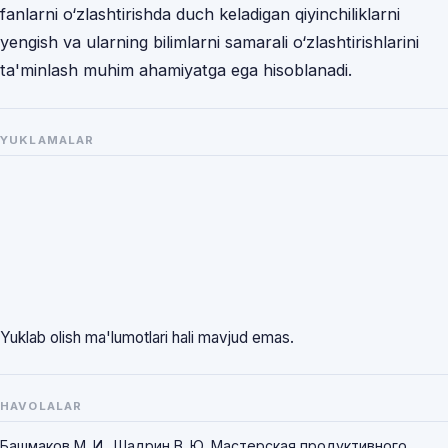
fanlarni o‘zlashtirishda duch keladigan qiyinchiliklarni
yengish va ularning bilimlarni samarali o‘zlashtirishlarini
ta'minlash muhim ahamiyatga ega hisoblanadi.
YUKLAMALAR
Yuklab olish ma'lumotlari hali mavjud emas.
HAVOLALAR
Башмаков М. И., Шадрин В. Ю. Мастерская продуктивного