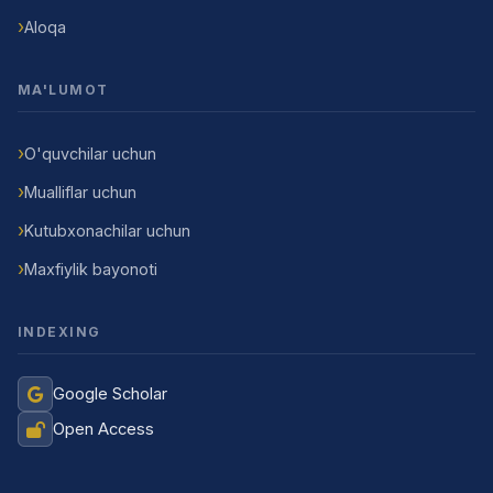
Aloqa
MA'LUMOT
O'quvchilar uchun
Mualliflar uchun
Kutubxonachilar uchun
Maxfiylik bayonoti
INDEXING
Google Scholar
Open Access
Jurnal Yordamchisi
Onlayn