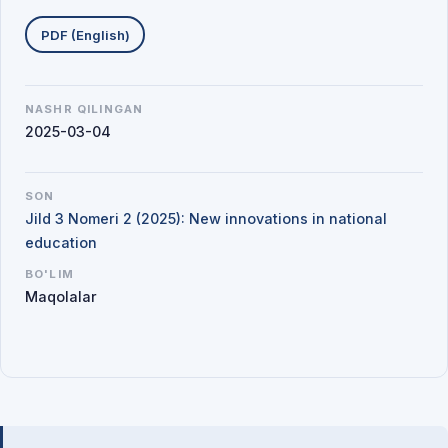
Yuklab olishlar
PDF (English)
NASHR QILINGAN
2025-03-04
SON
Jild 3 Nomeri 2 (2025): New innovations in national
education
BO'LIM
Maqolalar