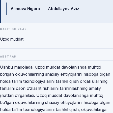
Mualliflar
Alimova Nigora
Abdullayev Aziz
KALIT SO‘ZLAR:
Uzoq muddat
ABSTRAK
Ushbu maqolada, uzoq muddat davolanishga muhtoj
bo‘lgan o‘quvchilarning shaxsiy ehtiyojlarini hisobga olgan
holda ta’lim texnologiyalarini tashkil qilish orqali ularning
fanlarni oson o‘zlashtirishlarini ta'minlashning amaliy
jihatlari o‘rganiladi. Uzoq muddat davolanishga muhtoj
bo‘lgan o‘quvchilarning shaxsiy ehtiyojlarini hisobga olgan
holda ta’lim texnologiyalarini tashkil qilish, o‘quvchilarga