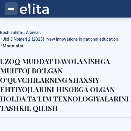
Bosh sahifa
Arxivlar
/
/
Jild 3 Nomeri 2 (2025): New innovations in national education
/
Maqolalar
UZOQ MUDDAT DAVOLANISHGA
MUHTOJ BO‘LGAN
O‘QUVCHILARNING SHAXSIY
EHTIYOJLARINI HISOBGA OLGAN
HOLDA TA’LIM TEXNOLOGIYALARINI
TASHKIL QILISH