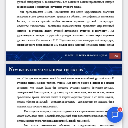
Jurnal Yordamchisi
Onlayn
1