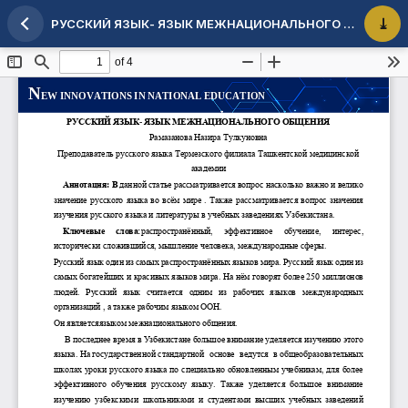
РУССКИЙ ЯЗЫК- ЯЗЫК МЕЖНАЦИОНАЛЬНОГО ОБЩЕНИЯ
Maqola tafsilotlariga qaytish
PDF 