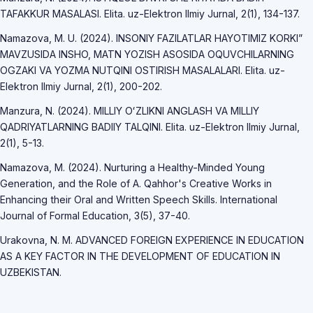
TAFAKKUR MASALASI. Elita. uz-Elektron Ilmiy Jurnal, 2(1), 134-137.
Namazova, M. U. (2024). INSONIY FAZILATLAR HAYOTIMIZ KORKI”
MAVZUSIDA INSHO, MATN YOZISH ASOSIDA OQUVCHILARNING
OGZAKI VA YOZMA NUTQINI OSTIRISH MASALALARI. Elita. uz-
Elektron Ilmiy Jurnal, 2(1), 200-202.
Manzura, N. (2024). MILLIY OʻZLIKNI ANGLASH VA MILLIY
QADRIYATLARNING BADIIY TALQINI. Elita. uz-Elektron Ilmiy Jurnal,
2(1), 5-13.
Namazova, M. (2024). Nurturing a Healthy-Minded Young
Generation, and the Role of A. Qahhor's Creative Works in
Enhancing their Oral and Written Speech Skills. International
Journal of Formal Education, 3(5), 37-40.
Urakovna, N. M. ADVANCED FOREIGN EXPERIENCE IN EDUCATION
AS A KEY FACTOR IN THE DEVELOPMENT OF EDUCATION IN
UZBEKISTAN.