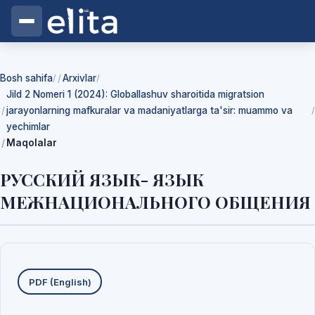
Bosh sahifa
Arxivlar
/
/
Jild 2 Nomeri 1 (2024): Globallashuv sharoitida migratsion
jarayonlarning mafkuralar va madaniyatlarga ta'sir: muammo va
/
yechimlar
Maqolalar
РУССКИЙ ЯЗЫК- ЯЗЫК
МЕЖНАЦИОНАЛЬНОГО ОБЩЕНИЯ
Yuklab olishlar
PDF (English)