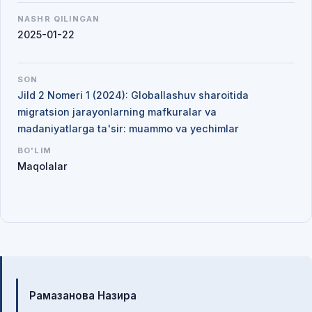
NASHR QILINGAN
2025-01-22
SON
Jild 2 Nomeri 1 (2024): Globallashuv sharoitida
migratsion jarayonlarning mafkuralar va
madaniyatlarga ta'sir: muammo va yechimlar
BO'LIM
Maqolalar
Mualliflar
Рамазанова Назира