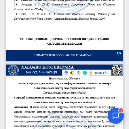
Jurnal Yordamchisi
Onlayn
1