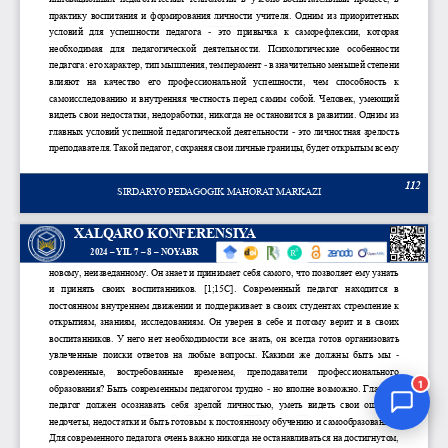
Jurnal Yordamchisi
Onlayn
1