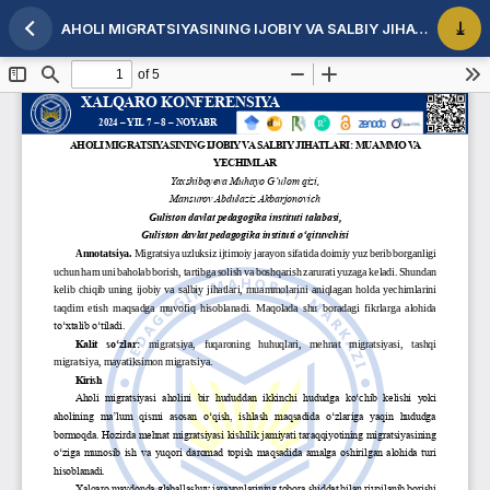
AHOLI MIGRATSIYASINING IJOBIY VA SALBIY JIHATLARI: MUAMMO VA YECHIMLAR
Maqola tafsilotlariga qaytish
PDF 