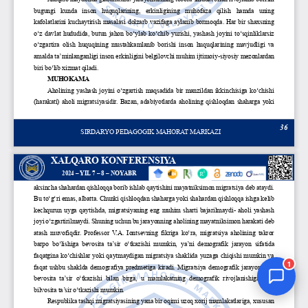
Jurnal Yordamchisi
Onlayn
1