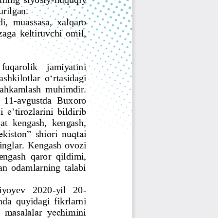
Jurnal Yordamchisi
Onlayn