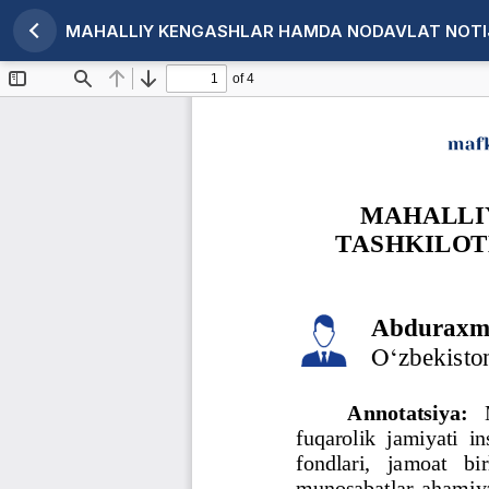
MAHALLIY KENGASHLAR HAMDA NODAVLAT NOTIJO
Maqola tafsilotlariga qaytish