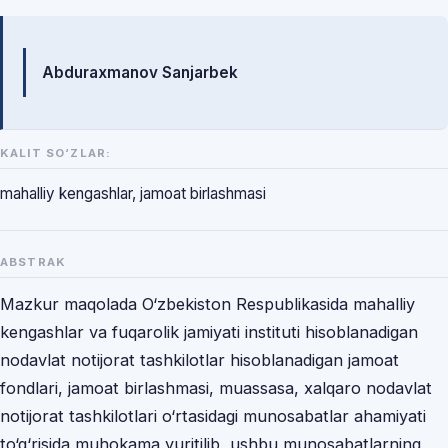
Mualliflar
Abduraxmanov Sanjarbek
KALIT SO‘ZLAR:
mahalliy kengashlar, jamoat birlashmasi
ABSTRAK
Mazkur maqolada O‘zbekiston Respublikasida mahalliy
kengashlar va fuqarolik jamiyati instituti hisoblanadigan
nodavlat notijorat tashkilotlar hisoblanadigan jamoat
fondlari, jamoat birlashmasi, muassasa, xalqaro nodavlat
notijorat tashkilotlari o‘rtasidagi munosabatlar ahamiyati
to‘g‘risida muhokama yuritilib, ushbu munosabatlarning