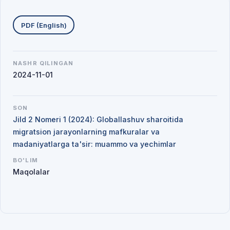
Yuklab olishlar
PDF (English)
NASHR QILINGAN
2024-11-01
SON
Jild 2 Nomeri 1 (2024): Globallashuv sharoitida
migratsion jarayonlarning mafkuralar va
madaniyatlarga ta'sir: muammo va yechimlar
BO'LIM
Maqolalar