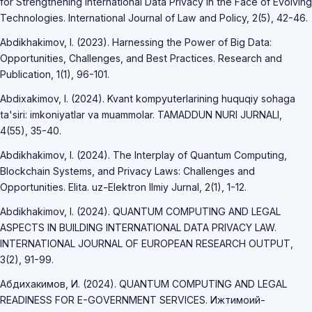
for Strengthening International Data Privacy in the Face of Evolving
Technologies. International Journal of Law and Policy, 2(5), 42-46.
Abdikhakimov, I. (2023). Harnessing the Power of Big Data:
Opportunities, Challenges, and Best Practices. Research and
Publication, 1(1), 96-101.
Abdixakimov, I. (2024). Kvant kompyuterlarining huquqiy sohaga
ta'siri: imkoniyatlar va muammolar. TAMADDUN NURI JURNALI,
4(55), 35-40.
Abdikhakimov, I. (2024). The Interplay of Quantum Computing,
Blockchain Systems, and Privacy Laws: Challenges and
Opportunities. Elita. uz-Elektron Ilmiy Jurnal, 2(1), 1-12.
Abdikhakimov, I. (2024). QUANTUM COMPUTING AND LEGAL
ASPECTS IN BUILDING INTERNATIONAL DATA PRIVACY LAW.
INTERNATIONAL JOURNAL OF EUROPEAN RESEARCH OUTPUT,
3(2), 91-99.
Абдихакимов, И. (2024). QUANTUM COMPUTING AND LEGAL
READINESS FOR E-GOVERNMENT SERVICES. Ижтимоий-