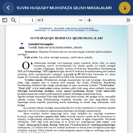
SUVNI HUQUQIY MUHOFAZA QILISH MASALALARI
Maqola tafsilotlariga qaytish
PDF 