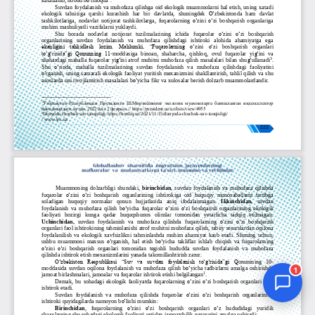
Jurnal Yordamchisi
Onlayn
1