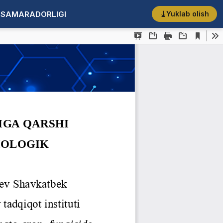
K SAMARADORLIGI
Yuklab olish
PDF yuklab olish