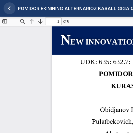
POMIDOR EKININING ALTERNARIOZ KASALLIGIGA Q
Maqola tafsilotlariga qaytish