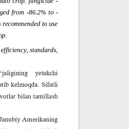
Jurnal Yordamchisi
Onlayn