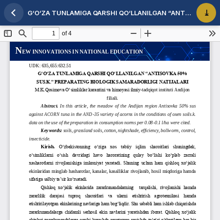
G‘O‘ZA TUNLAMIGA QARSHI QO‘LLANILGAN “ANTISOVKA 50% SUS.K.” PREPARATING BIOLOGIK SAMARADORLIGI NATIJALARI
Maqola tafsilotlariga qaytish
PDF 