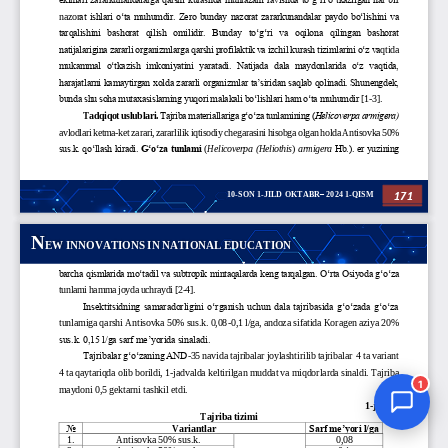
Jurnal Yordamchisi
Onlayn
1