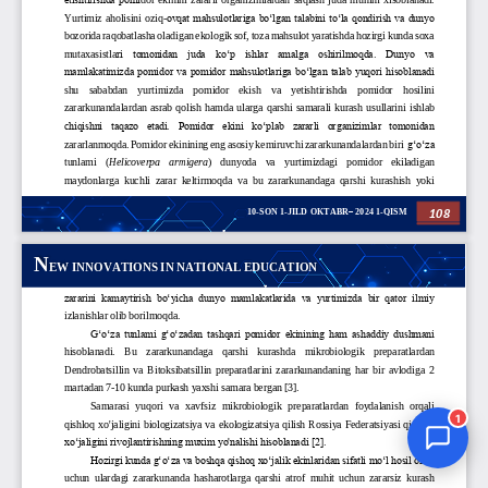
Jurnal Yordamchisi
Onlayn
1