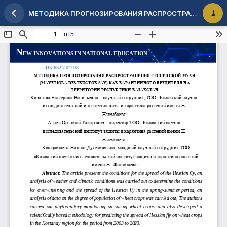
МЕТОДИКА ПРОГНОЗИРОВАНИЯ РАСПРОСТРАНЕНИЯ ГЕССЕНСКОЙ МУХИ (MAYETIOLA DESTRUCTOR SAY) КАК КАРАНТИННОГО ВРЕДИТЕЛЯ НА ТЕРРИТОРИИ РЕСПУБЛИКИ КАЗАХСТАН
Maqola tafsilotlariga qaytish
PDF 