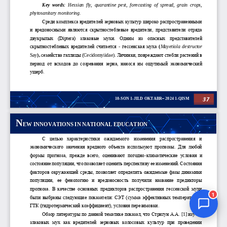
Jurnal Yordamchisi
Onlayn
1