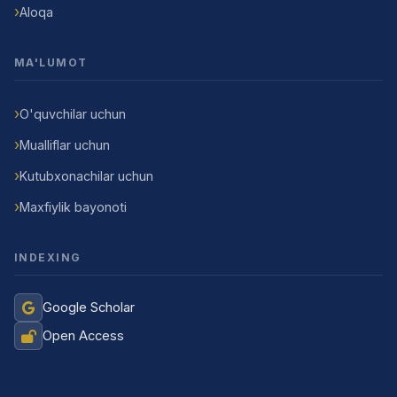
Aloqa
MA'LUMOT
O'quvchilar uchun
Mualliflar uchun
Kutubxonachilar uchun
Maxfiylik bayonoti
INDEXING
Google Scholar
Open Access
Jurnal Yordamchisi
Onlayn