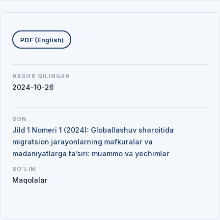
Yuklab olishlar
PDF (English)
NASHR QILINGAN
2024-10-26
SON
Jild 1 Nomeri 1 (2024): Globallashuv sharoitida
migratsion jarayonlarning mafkuralar va
madaniyatlarga ta’siri: muammo va yechimlar
BO'LIM
Maqolalar