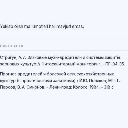
Yuklab olish ma'lumotlari hali mavjud emas.
HAVOLALAR
Стригун, А. А. Злаковые мухи-вредители и системы защиты
зерновых культур // Фитосанитарный мониторинг. - ПГ. 34-35.
Прогноз вредителей и болезней сельскохозяйственных
культур (с практическими занятиями) / И.Ю. Поляков, М.П.Т.
Персов, В. А. Смирнов. - Ленинград: Колосс, 1984. - 318 с