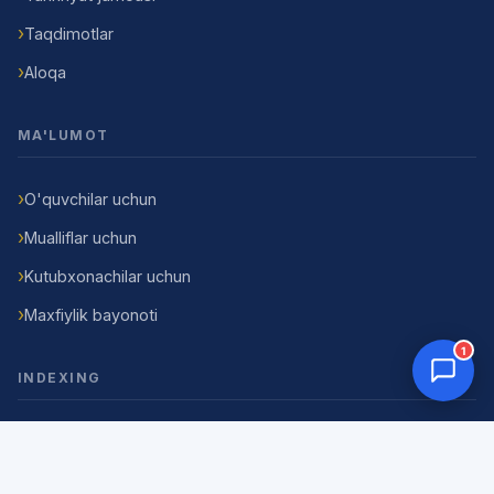
Taqdimotlar
Aloqa
MA'LUMOT
O'quvchilar uchun
Jurnal Yordamchisi
Onlayn
Mualliflar uchun
Kutubxonachilar uchun
Maxfiylik bayonoti
1
INDEXING
Google Scholar
Open Access