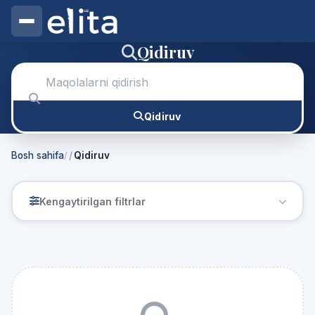
Qidiruv
Maqolalarni qidirish
Qidiruv
Bosh sahifa
Qidiruv
/
Kengaytirilgan filtrlar
Qidiruv natijalari