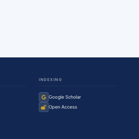
INDEXING
Jurnal Yordamchisi
Google Scholar
Onlayn
Open Access