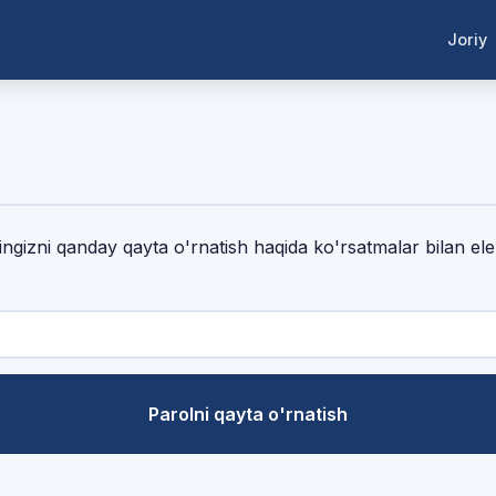
Joriy
lingizni qanday qayta o'rnatish haqida ko'rsatmalar bilan el
ilinadi
Parolni qayta o'rnatish