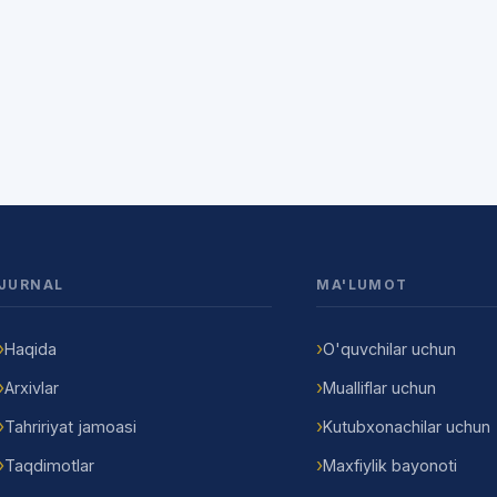
JURNAL
MA'LUMOT
Haqida
O'quvchilar uchun
Arxivlar
Mualliflar uchun
Tahririyat jamoasi
Kutubxonachilar uchun
Taqdimotlar
Maxfiylik bayonoti