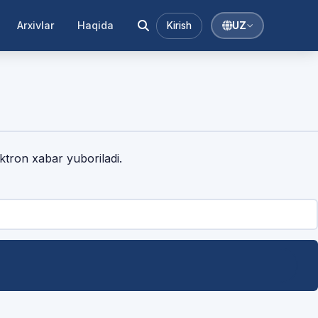
Arxivlar
Haqida
Kirish
UZ
ektron xabar yuboriladi.