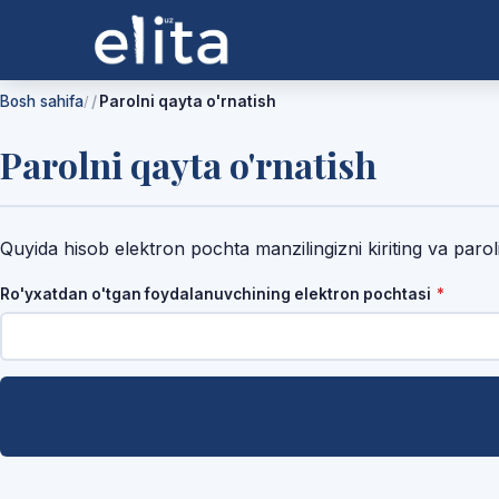
Bosh sahifa
Parolni qayta o'rnatish
/
Parolni qayta o'rnatish
Quyida hisob elektron pochta manzilingizni kiriting va paro
Talab q
Ro'yxatdan o'tgan foydalanuvchining elektron pochtasi
*