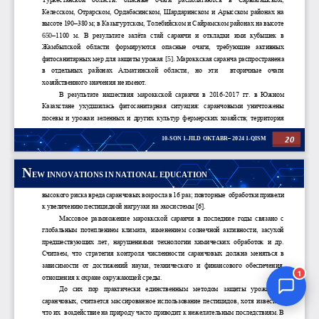
Jurnal Yordamchisi
Onlayn
1