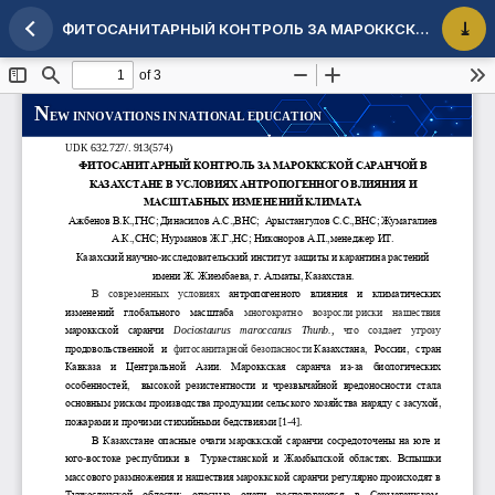
ФИТОСАНИТАРНЫЙ КОНТРОЛЬ ЗА МАРОККСКОЙ САРАНЧОЙ В КАЗАХСТАНЕ В УСЛОВИЯХ АНТРОПОГЕННОГО ВЛИЯНИЯ И МАСШТАБНЫХ ИЗМЕНЕНИЙ КЛИМАТА
Maqola tafsilotlariga qaytish
PDF 