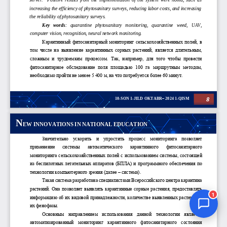
Jurnal Yordamchisi
Onlayn
1