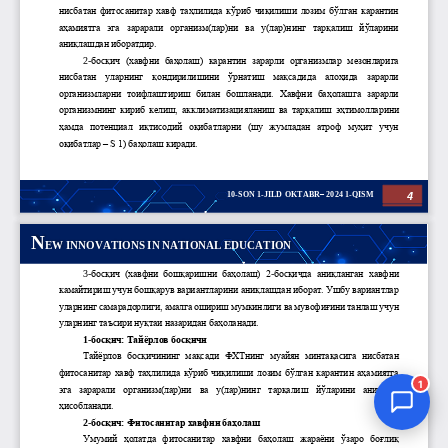
Jurnal Yordamchisi
Onlayn
1