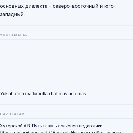
основных диалекта – северо-восточный и юго-
западный.
YUKLAMALAR
Yuklab olish ma'lumotlari hali mavjud emas.
HAVOLALAR
Хуторской А.В. Пять главных законов педагогики.
[Электронный ресурс] // Вестник Института образования