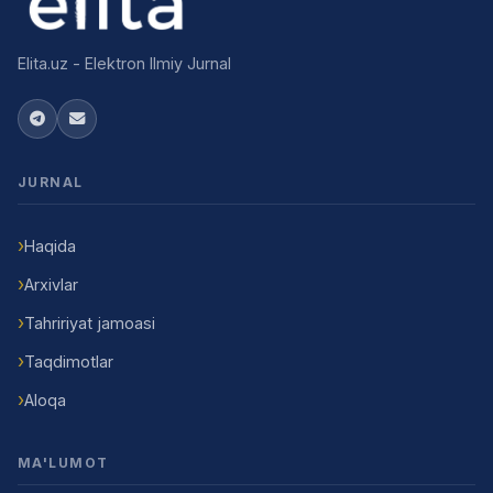
Elita.uz - Elektron Ilmiy Jurnal
JURNAL
Haqida
Arxivlar
Tahririyat jamoasi
Taqdimotlar
Aloqa
MA'LUMOT