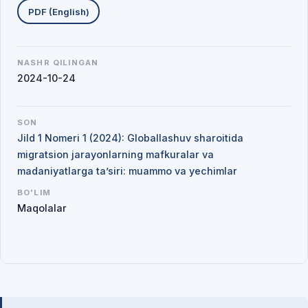
PDF (English)
NASHR QILINGAN
2024-10-24
SON
Jild 1 Nomeri 1 (2024): Globallashuv sharoitida
migratsion jarayonlarning mafkuralar va
madaniyatlarga ta’siri: muammo va yechimlar
BO'LIM
Maqolalar