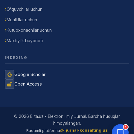
O'quvchilar uchun
Mualliflar uchun
Kutubxonachilar uchun
Maxfiylik bayonoti
INDEXING
Google Scholar
Open Access
Jurnal Yordamchisi
Onlayn
© 2026 Elita.uz - Elektron Ilmiy Jurnal. Barcha huquqlar
himoyalangan.
1
jurnal-konsalting.uz
Raqamli platforma