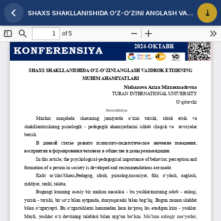
SHAXS SHAKLLANISHIDA O‘Z-O‘ZINI ANGLASH VA IDROK ETISHNING MUHIM AHAMIYATLARI
Maqola tafsilotlariga qaytish
PDF 