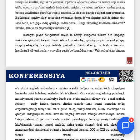
Jurnal Yordamchisi
Onlayn
1