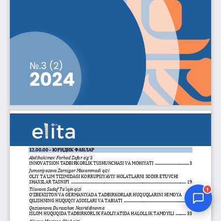
Jurnal Yordamchisi
Onlayn
1