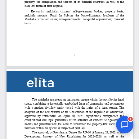
Jurnal Yordamchisi
Onlayn
1