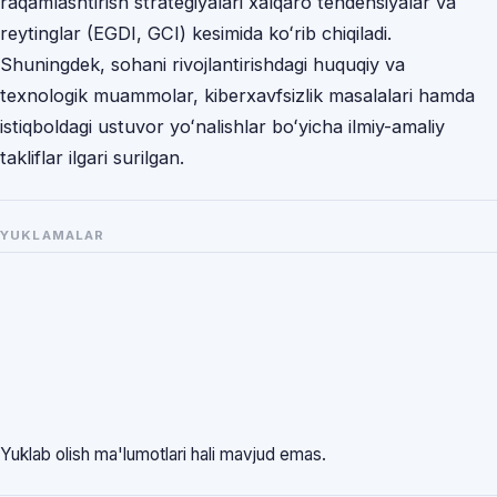
raqamlashtirish strategiyalari xalqaro tendensiyalar va
reytinglar (EGDI, GCI) kesimida koʻrib chiqiladi.
Shuningdek, sohani rivojlantirishdagi huquqiy va
texnologik muammolar, kiberxavfsizlik masalalari hamda
istiqboldagi ustuvor yoʻnalishlar boʻyicha ilmiy-amaliy
takliflar ilgari surilgan.
YUKLAMALAR
Yuklab olish ma'lumotlari hali mavjud emas.