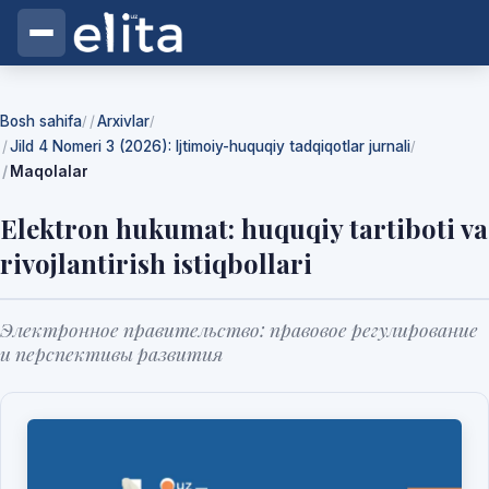
Bosh sahifa
Arxivlar
/
/
Jild 4 Nomeri 3 (2026): Ijtimoiy-huquqiy tadqiqotlar jurnali
/
Maqolalar
Elektron hukumat: huquqiy tartiboti va
rivojlantirish istiqbollari
Электронное правительство: правовое регулирование
и перспективы развития