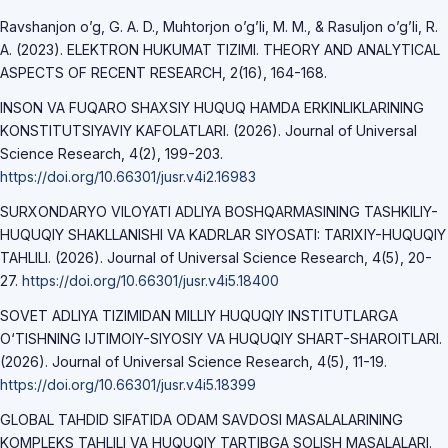
Ravshanjon o’g, G. A. D., Muhtorjon o’g’li, M. M., & Rasuljon o’g’li, R.
A. (2023). ELEKTRON HUKUMAT TIZIMI. THEORY AND ANALYTICAL
ASPECTS OF RECENT RESEARCH, 2(16), 164-168.
INSON VA FUQARO SHAXSIY HUQUQ HAMDA ERKINLIKLARINING
KONSTITUTSIYAVIY KAFOLATLARI. (2026). Journal of Universal
Science Research, 4(2), 199-203.
https://doi.org/10.66301/jusr.v4i2.16983
SURXONDARYO VILOYATI ADLIYA BOSHQARMASINING TASHKILIY-
HUQUQIY SHAKLLANISHI VA KADRLAR SIYOSATI: TARIXIY-HUQUQIY
TAHLILI. (2026). Journal of Universal Science Research, 4(5), 20-
27.
https://doi.org/10.66301/jusr.v4i5.18400
SOVET ADLIYA TIZIMIDAN MILLIY HUQUQIY INSTITUTLARGA
O‘TISHNING IJTIMOIY-SIYOSIY VA HUQUQIY SHART-SHAROITLARI.
(2026). Journal of Universal Science Research, 4(5), 11-19.
https://doi.org/10.66301/jusr.v4i5.18399
GLOBAL TAHDID SIFATIDA ODAM SAVDOSI MASALALARINING
KOMPLEKS TAHLILI VA HUQUQIY TARTIBGA SOLISH MASALALARI.