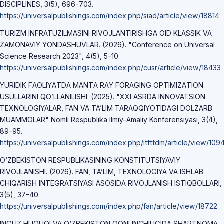
DISCIPLINES, 3(5), 696-703.
https://universalpublishings.com/index.php/siad/article/view/18814
TURIZM INFRATUZILMASINI RIVOJLANTIRISHGA OID KLASSIK VA
ZAMONAVIY YONDASHUVLAR. (2026). "Conference on Universal
Science Research 2023", 4(5), 5-10.
https://universalpublishings.com/index.php/cusr/article/view/18433
YURIDIK FАOLIYАTDА MАNTА RАY FORАGING OPTIMIZАTION
USULLАRINI QO’LLАNILISHI. (2025). "XXI ASRDA INNOVATSION
TEXNOLOGIYALAR, FAN VA TAʼLIM TARAQQIYOTIDAGI DOLZARB
MUAMMOLAR" Nomli Respublika Ilmiy-Amaliy Konferensiyasi, 3(4),
89-95.
https://universalpublishings.com/index.php/itfttdm/article/view/109
O‘ZBEKISTON RESPUBLIKASINING KONSTITUTSIYAVIY
RIVOJLANISHI. (2026). FAN, TA’LIM, TEXNOLOGIYA VA ISHLAB
CHIQARISH INTEGRATSIYASI ASOSIDA RIVOJLANISH ISTIQBOLLARI,
3(5), 37-40.
https://universalpublishings.com/index.php/fan/article/view/18722
INGLIZ HUQUQI VA O‘ZBEKISTON QONUNCHILIGIDA SHARTNOMA