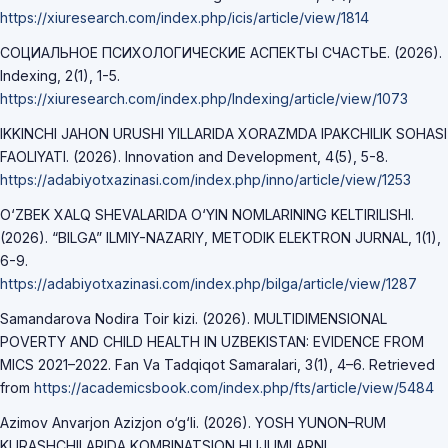
https://xiuresearch.com/index.php/icis/article/view/1814
СОЦИАЛЬНОЕ ПСИХОЛОГИЧЕСКИЕ АСПЕКТЫ СЧАСТЬЕ. (2026).
Indexing, 2(1), 1-5.
https://xiuresearch.com/index.php/lndexing/article/view/1073
IKKINCHI JAHON URUSHI YILLARIDA XORAZMDA IPAKCHILIK SOHASI
FAOLIYATI. (2026). Innovation and Development, 4(5), 5-8.
https://adabiyotxazinasi.com/index.php/inno/article/view/1253
O‘ZBEK XALQ SHEVALARIDA O‘YIN NOMLARINING KELTIRILISHI.
(2026). “BILGA” ILMIY-NAZARIY, METODIK ELEKTRON JURNAL, 1(1),
6-9.
https://adabiyotxazinasi.com/index.php/bilga/article/view/1287
Samandarova Nodira Toir kizi. (2026). MULTIDIMENSIONAL
POVERTY AND CHILD HEALTH IN UZBEKISTAN: EVIDENCE FROM
MICS 2021–2022. Fan Va Tadqiqot Samaralari, 3(1), 4–6. Retrieved
from
https://academicsbook.com/index.php/fts/article/view/5484
Azimov Anvarjon Azizjon o‘g‘li. (2026). YOSH YUNON–RUM
KURASHCHILARIDA KOMBINATSION HUJUMLARNI