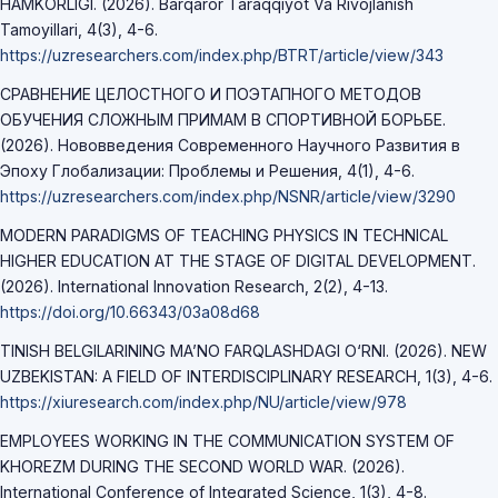
HAMKORLIGI. (2026). Barqaror Taraqqiyot Va Rivojlanish
Tamoyillari, 4(3), 4-6.
https://uzresearchers.com/index.php/BTRT/article/view/343
СРАВНЕНИЕ ЦЕЛОСТНОГО И ПОЭТАПНОГО МЕТОДОВ
ОБУЧЕНИЯ СЛОЖНЫМ ПРИМАМ В СПОРТИВНОЙ БОРЬБЕ.
(2026). Нововведения Cовременного Научного Развития в
Эпоху Глобализации: Проблемы и Решения, 4(1), 4-6.
https://uzresearchers.com/index.php/NSNR/article/view/3290
MODERN PARADIGMS OF TEACHING PHYSICS IN TECHNICAL
HIGHER EDUCATION AT THE STAGE OF DIGITAL DEVELOPMENT.
(2026). International Innovation Research, 2(2), 4-13.
https://doi.org/10.66343/03a08d68
TINISH BELGILARINING MA’NO FARQLASHDAGI O‘RNI. (2026). NEW
UZBEKISTAN: A FIELD OF INTERDISCIPLINARY RESEARCH, 1(3), 4-6.
https://xiuresearch.com/index.php/NU/article/view/978
EMPLOYEES WORKING IN THE COMMUNICATION SYSTEM OF
KHOREZM DURING THE SECOND WORLD WAR. (2026).
International Conference of Integrated Science, 1(3), 4-8.