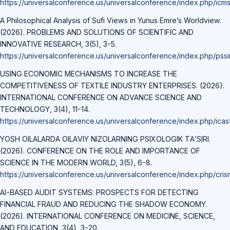
https://universalconference.us/universalconference/index.php/icm
A Philosophical Analysis of Sufi Views in Yunus Emre’s Worldview.
(2026). PROBLEMS AND SOLUTIONS OF SCIENTIFIC AND
INNOVATIVE RESEARCH, 3(5), 3-5.
https://universalconference.us/universalconference/index.php/pssir
USING ECONOMIC MECHANISMS TO INCREASE THE
COMPETITIVENESS OF TEXTILE INDUSTRY ENTERPRISES. (2026).
INTERNATIONAL CONFERENCE ON ADVANCE SCIENCE AND
TECHNOLOGY, 3(4), 11-14.
https://universalconference.us/universalconference/index.php/icast
YОSH ОILАLАRDА ОILАVIY NIZОLАRNING РSIХОLОGIK TА’SIRI.
(2026). CONFERENCE ON THE ROLE AND IMPORTANCE OF
SCIENCE IN THE MODERN WORLD, 3(5), 6-8.
https://universalconference.us/universalconference/index.php/cris
AI-BASED AUDIT SYSTEMS: PROSPECTS FOR DETECTING
FINANCIAL FRAUD AND REDUCING THE SHADOW ECONOMY.
(2026). INTERNATIONAL CONFERENCE ON MEDICINE, SCIENCE,
AND EDUCATION, 3(4), 3-20.