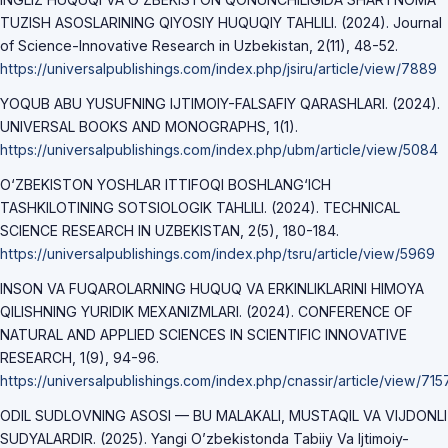
TUZISH ASOSLARINING QIYOSIY HUQUQIY TAHLILI. (2024). Journal
of Science-Innovative Research in Uzbekistan, 2(11), 48-52.
https://universalpublishings.com/index.php/jsiru/article/view/7889
YOQUB ABU YUSUFNING IJTIMOIY-FALSAFIY QARASHLARI. (2024).
UNIVERSAL BOOKS AND MONOGRAPHS, 1(1).
https://universalpublishings.com/index.php/ubm/article/view/5084
O‘ZBEKISTON YOSHLAR ITTIFOQI BOSHLANG‘ICH
TASHKILOTINING SOTSIOLOGIK TAHLILI. (2024). TECHNICAL
SCIENCE RESEARCH IN UZBEKISTAN, 2(5), 180-184.
https://universalpublishings.com/index.php/tsru/article/view/5969
INSON VA FUQAROLARNING HUQUQ VA ERKINLIKLARINI HIMOYA
QILISHNING YURIDIK MEXANIZMLARI. (2024). CONFERENCE OF
NATURAL AND APPLIED SCIENCES IN SCIENTIFIC INNOVATIVE
RESEARCH, 1(9), 94-96.
https://universalpublishings.com/index.php/cnassir/article/view/715
ODIL SUDLOVNING ASOSI — BU MALAKALI, MUSTAQIL VA VIJDONLI
SUDYALARDIR. (2025). Yangi O’zbekistonda Tabiiy Va Ijtimoiy-