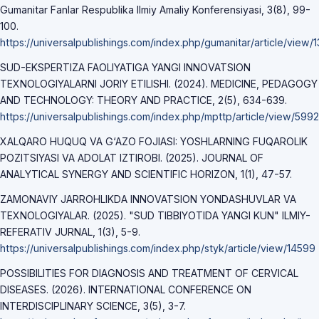
Gumanitar Fanlar Respublika Ilmiy Amaliy Konferensiyasi, 3(8), 99-
100.
https://universalpublishings.com/index.php/gumanitar/article/view/
SUD-EKSPERTIZA FAOLIYATIGA YANGI INNOVATSION
TEXNOLOGIYALARNI JORIY ETILISHI. (2024). MEDICINE, PEDAGOGY
AND TECHNOLOGY: THEORY AND PRACTICE, 2(5), 634-639.
https://universalpublishings.com/index.php/mpttp/article/view/5992
XALQARO HUQUQ VA G‘AZO FOJIASI: YOSHLARNING FUQAROLIK
POZITSIYASI VA ADOLAT IZTIROBI. (2025). JOURNAL OF
ANALYTICAL SYNERGY AND SCIENTIFIC HORIZON, 1(1), 47-57.
ZAMONAVIY JARROHLIKDA INNOVATSION YONDASHUVLAR VA
TEXNOLOGIYALAR. (2025). "SUD TIBBIYOTIDA YANGI KUN" ILMIY-
REFERATIV JURNAL, 1(3), 5-9.
https://universalpublishings.com/index.php/styk/article/view/14599
POSSIBILITIES FOR DIAGNOSIS AND TREATMENT OF CERVICAL
DISEASES. (2026). INTERNATIONAL CONFERENCE ON
INTERDISCIPLINARY SCIENCE, 3(5), 3-7.