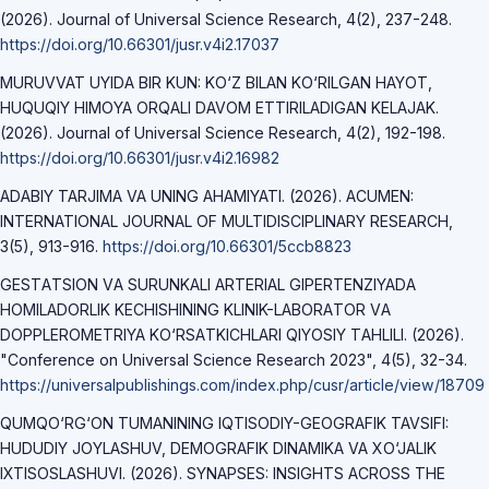
(2026). Journal of Universal Science Research, 4(2), 237-248.
https://doi.org/10.66301/jusr.v4i2.17037
MURUVVAT UYIDA BIR KUN: KO‘Z BILAN KO‘RILGAN HAYOT,
HUQUQIY HIMOYA ORQALI DAVOM ETTIRILADIGAN KELAJAK.
(2026). Journal of Universal Science Research, 4(2), 192-198.
https://doi.org/10.66301/jusr.v4i2.16982
ADABIY TARJIMA VA UNING AHAMIYATI. (2026). ACUMEN:
INTERNATIONAL JOURNAL OF MULTIDISCIPLINARY RESEARCH,
3(5), 913-916.
https://doi.org/10.66301/5ccb8823
GESTАTSION VА SURUNKАLI АRTERIАL GIPERTENZIYADА
HOMILАDORLIK KECHISHINING KLINIK-LАBORАTOR VА
DOPPLEROMETRIYA KO‘RSАTKICHLАRI QIYOSIY TАHLILI. (2026).
"Conference on Universal Science Research 2023", 4(5), 32-34.
https://universalpublishings.com/index.php/cusr/article/view/18709
QUMQO‘RG‘ON TUMANINING IQTISODIY-GEOGRAFIK TAVSIFI:
HUDUDIY JOYLASHUV, DEMOGRAFIK DINAMIKA VA XO‘JALIK
IXTISOSLASHUVI. (2026). SYNAPSES: INSIGHTS ACROSS THE