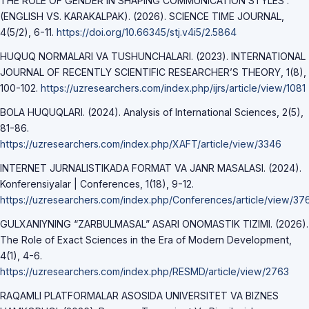
THE ROLE OF GENDER IN SHAPING COMMUNICATION STYLES :
(ENGLISH VS. KARAKALPAK). (2026). SCIENCE TIME JOURNAL,
4(5/2), 6-11.
https://doi.org/10.66345/stj.v4i5/2.5864
HUQUQ NORMALARI VA TUSHUNCHALARI. (2023). INTERNATIONAL
JOURNAL OF RECENTLY SCIENTIFIC RESEARCHER’S THEORY, 1(8),
100-102.
https://uzresearchers.com/index.php/ijrs/article/view/1081
BOLA HUQUQLARI. (2024). Analysis of International Sciences, 2(5),
81-86.
https://uzresearchers.com/index.php/XAFT/article/view/3346
INTERNET JURNALISTIKADA FORMAT VA JANR MASALASI. (2024).
Konferensiyalar | Conferences, 1(18), 9-12.
https://uzresearchers.com/index.php/Conferences/article/view/37
GULXANIYNING “ZARBULMASAL” ASARI ONOMASTIK TIZIMI. (2026).
The Role of Exact Sciences in the Era of Modern Development,
4(1), 4-6.
https://uzresearchers.com/index.php/RESMD/article/view/2763
RAQAMLI PLATFORMALAR ASOSIDA UNIVERSITET VA BIZNES