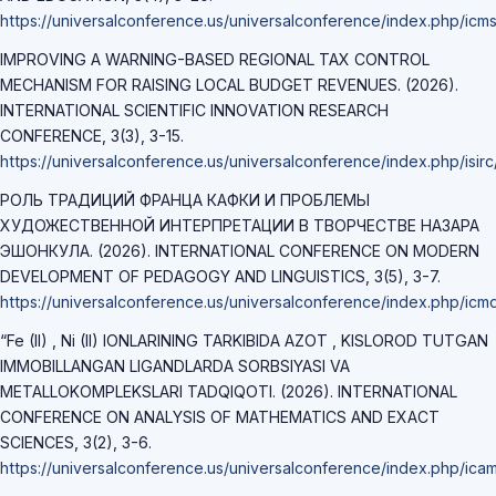
https://universalconference.us/universalconference/index.php/icm
IMPROVING A WARNING-BASED REGIONAL TAX CONTROL
MECHANISM FOR RAISING LOCAL BUDGET REVENUES. (2026).
INTERNATIONAL SCIENTIFIC INNOVATION RESEARCH
CONFERENCE, 3(3), 3-15.
https://universalconference.us/universalconference/index.php/isirc
РОЛЬ ТРАДИЦИЙ ФРАНЦА КАФКИ И ПРОБЛЕМЫ
ХУДОЖЕСТВЕННОЙ ИНТЕРПРЕТАЦИИ В ТВОРЧЕСТВЕ НАЗАРА
ЭШОНКУЛА. (2026). INTERNATIONAL CONFERENCE ON MODERN
DEVELOPMENT OF PEDAGOGY AND LINGUISTICS, 3(5), 3-7.
https://universalconference.us/universalconference/index.php/icmd
“Fe (II) , Ni (II) IONLARINING TARKIBIDA AZOT , KISLOROD TUTGAN
IMMOBILLANGAN LIGANDLARDA SORBSIYASI VA
METALLOKOMPLEKSLARI TADQIQOTI. (2026). INTERNATIONAL
CONFERENCE ON ANALYSIS OF MATHEMATICS AND EXACT
SCIENCES, 3(2), 3-6.
https://universalconference.us/universalconference/index.php/ica