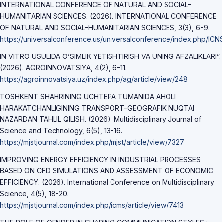
INTERNATIONAL CONFERENCE OF NATURAL AND SOCIAL-
HUMANITARIAN SCIENCES. (2026). INTERNATIONAL CONFERENCE
OF NATURAL AND SOCIAL-HUMANITARIAN SCIENCES, 3(3), 6-9.
https://universalconference.us/universalconference/index.php/ICN
IN VITRO USULIDA O’SIMLIK YETISHTIRISH VA UNING AFZALIKLARI”.
(2026). AGROINNOVATSIYА, 4(2), 6-11.
https://agroinnovatsiya.uz/index.php/ag/article/view/248
TOSHKENT SHAHRINING UCHTEPA TUMANIDA AHOLI
HARAKATCHANLIGINING TRANSPORT-GEOGRAFIK NUQTAI
NAZARDAN TAHLIL QILISH. (2026). Multidisciplinary Journal of
Science and Technology, 6(5), 13-16.
https://mjstjournal.com/index.php/mjst/article/view/7327
IMPROVING ENERGY EFFICIENCY IN INDUSTRIAL PROCESSES
BASED ON CFD SIMULATIONS AND ASSESSMENT OF ECONOMIC
EFFICIENCY. (2026). International Conference on Multidisciplinary
Science, 4(5), 18-20.
https://mjstjournal.com/index.php/icms/article/view/7413