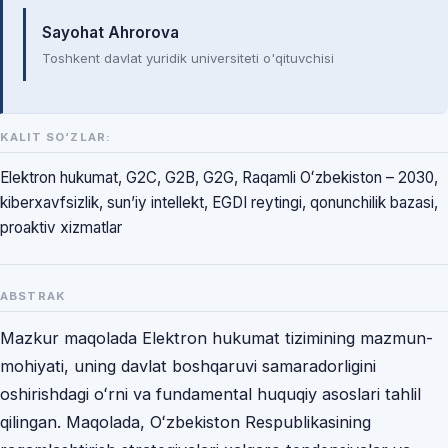
Mualliflar
Sayohat Ahrorova
Toshkent davlat yuridik universiteti o'qituvchisi
KALIT SO‘ZLAR:
Elektron hukumat, G2C, G2B, G2G, Raqamli Oʻzbekiston – 2030,
kiberxavfsizlik, sun’iy intellekt, EGDI reytingi, qonunchilik bazasi,
proaktiv xizmatlar
ABSTRAK
Mazkur maqolada Elektron hukumat tizimining mazmun-
mohiyati, uning davlat boshqaruvi samaradorligini
oshirishdagi oʻrni va fundamental huquqiy asoslari tahlil
qilingan. Maqolada, Oʻzbekiston Respublikasining