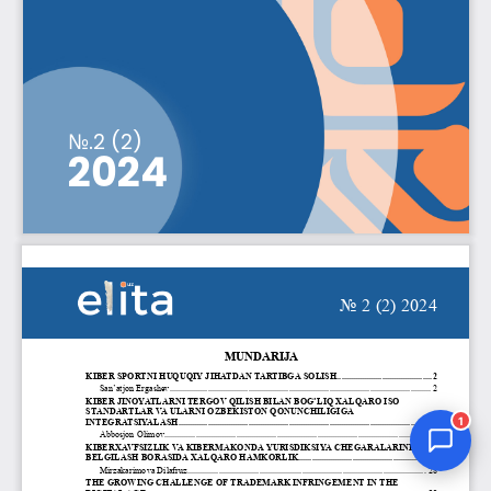
Jurnal Yordamchisi
Onlayn
1