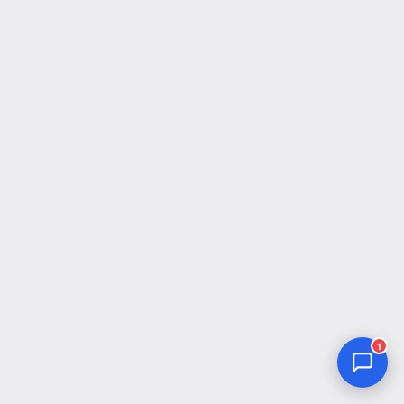
Jurnal Yordamchisi
Onlayn
1