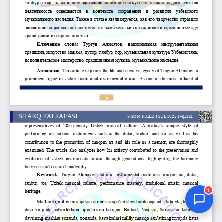
Jurnal Yordamchisi
Onlayn
1