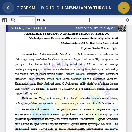
O‘ZBEK MILLIY CHOLG‘U AN’ANALARIDA TURG‘UN ALIMATOV
Maqola tafsilotlariga qaytish
PDF 