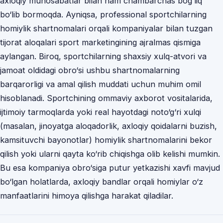
axloqiy munosabatlar bilan ham chambarchas bog‘liq
bo‘lib bormoqda. Ayniqsa, professional sportchilarning
homiylik shartnomalari orqali kompaniyalar bilan tuzgan
tijorat aloqalari sport marketingining ajralmas qismiga
aylangan. Biroq, sportchilarning shaxsiy xulq-atvori va
jamoat oldidagi obro‘si ushbu shartnomalarning
barqarorligi va amal qilish muddati uchun muhim omil
hisoblanadi. Sportchining ommaviy axborot vositalarida,
ijtimoiy tarmoqlarda yoki real hayotdagi noto‘g‘ri xulqi
(masalan, jinoyatga aloqadorlik, axloqiy qoidalarni buzish,
kamsituvchi bayonotlar) homiylik shartnomalarini bekor
qilish yoki ularni qayta ko‘rib chiqishga olib kelishi mumkin.
Bu esa kompaniya obro‘siga putur yetkazishi xavfi mavjud
bo‘lgan holatlarda, axloqiy bandlar orqali homiylar o‘z
manfaatlarini himoya qilishga harakat qiladilar.