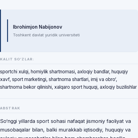
Mualliflar
Ibrohimjon Nabijonov
Toshkent davlat yuridik universiteti
KALIT SO‘ZLAR:
sportchi xulqi, homiylik shartnomasi, axloqiy bandlar, huquqiy
xavf, sport marketingi, shartnoma shartlari, imij va obro‘,
shartnoma bekor qilinishi, xalqaro sport huquqi, axloqiy buzilishlar
ABSTRAK
So‘nggi yillarda sport sohasi nafaqat jismoniy faoliyat va
musobaqalar bilan, balki murakkab iqtisodiy, huquqiy va