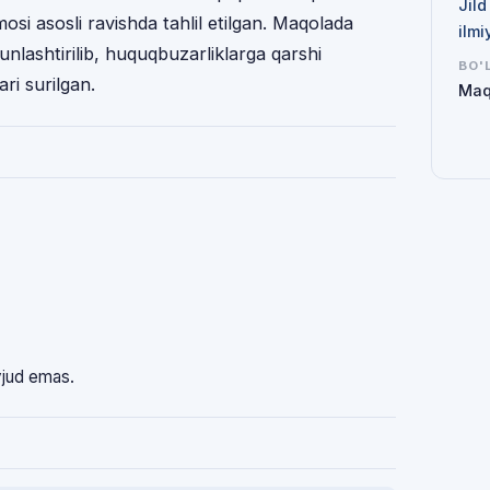
Jild
i asosli ravishda tahlil etilgan. Maqolada
ilmi
‘unlashtirilib, huquqbuzarliklarga qarshi
BO'
ari surilgan.
Maq
vjud emas.