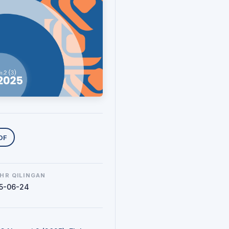
uklab olishlar
DF
HR QILINGAN
5-06-24
N