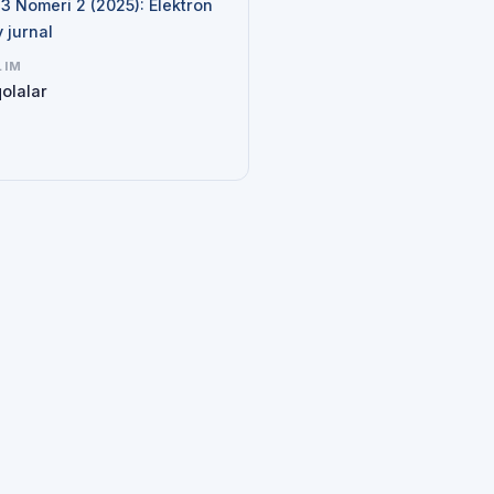
 3 Nomeri 2 (2025): Elektron
y jurnal
LIM
olalar