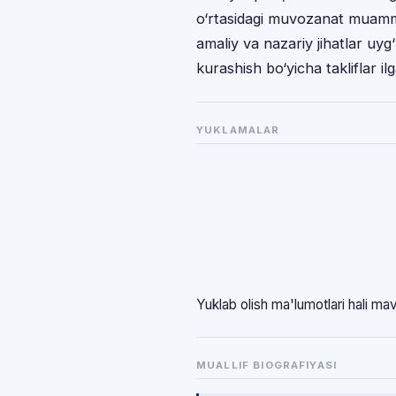
o‘rtasidagi muvozanat muammos
amaliy va nazariy jihatlar uyg
kurashish bo‘yicha takliflar ilg
YUKLAMALAR
Yuklab olish ma'lumotlari hali ma
MUALLIF BIOGRAFIYASI