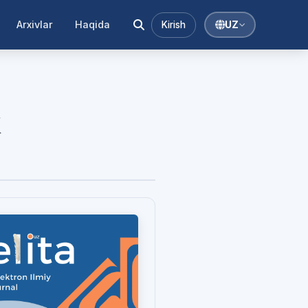
Arxivlar
Haqida
Kirish
UZ
K