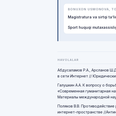
BONUXON USMONOVA, TOS
Magistratura va sirtqi ta’li
Sport huquqi mutaxassislig
HAVOLALAR
Абдусаламов Р.А., Арсланов Ш.
в сети Интернет // Юридический
Галушкин А.А. К вопросу о бор
«Современная гуманитарная нау
Материалы международной научн
Поляков В.В. Противодействие
интернет-пространстве //Антина