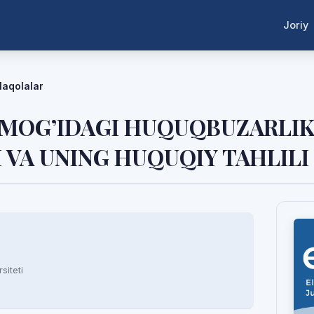
Joriy
aqolalar
RMOG’IDAGI HUQUQBUZARLI
VA UNING HUQUQIY TAHLILI
siteti