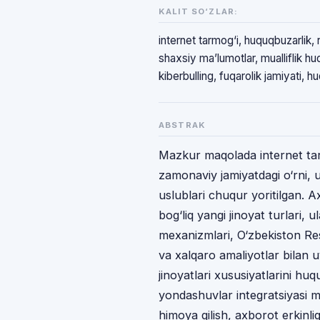
KALIT SO‘ZLAR:
internet tarmog‘i, huquqbuzarlik, 
shaxsiy ma’lumotlar, mualliflik hu
kiberbulling, fuqarolik jamiyati, h
ABSTRAK
Mazkur maqolada internet tar
zamonaviy jamiyatdagi o‘rni, u
uslublari chuqur yoritilgan. A
bog‘liq yangi jinoyat turlari,
mexanizmlari, O‘zbekiston Re
va xalqaro amaliyotlar bilan u
jinoyatlari xususiyatlarini hu
yondashuvlar integratsiyasi m
himoya qilish, axborot erkinli