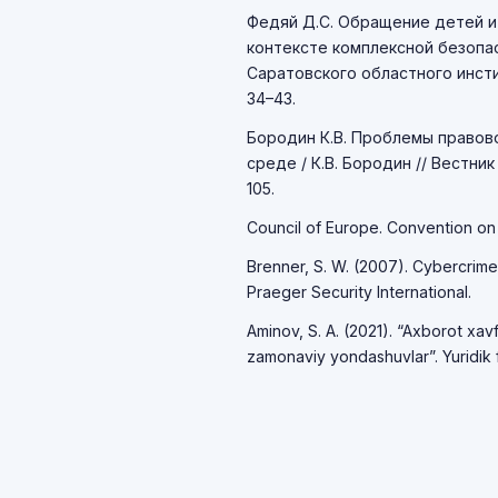
Федяй Д.С. Обращение детей и
контексте комплексной безопас
Саратовского областного инсти
34–43.
Бородин К.В. Проблемы правов
среде / К.В. Бородин // Вестник 
105.
Council of Europe. Convention o
Brenner, S. W. (2007). Cybercrime
Praeger Security International.
Aminov, S. A. (2021). “Axborot xav
zamonaviy yondashuvlar”. Yuridik 