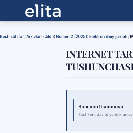
Bosh sahifa
Arxivlar
Jild 3 Nomeri 2 (2025): Elektron ilmiy jurnal
M
/
/
/
INTERNET TA
TUSHUNCHASI 
Mualliflar
Bonuxon Usmonova
Toshkent davlat yuridik univer