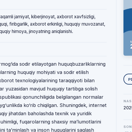
raqamli jamiyat, kiberjinoyat, axborot xavfsizligi,
quqi, firibgarlik, axborot erkinligi, huquqiy muvozanat,
uquqiy himoya, jinoyatning aniqlanishi.
mog‘ida sodir etilayotgan huquqbuzarliklarning
larning huquqiy mohiyati va sodir etilish
Y
P
xborot texnologiyalarining taraqqiyoti bilan
 ular yuzasidan mavjud huquqiy tartibga solish
spublikasi qonunchiligida belgilangan normalar
NAS
yg‘unlikda ko‘rib chiqilgan. Shuningdek, internet
202
quqiy jihatdan baholashda texnik va yuridik
uhimligi, fuqarolarning shaxsiy ma’lumotlarini
SO
gini ta’minlash va inson huquqlarini saqlash