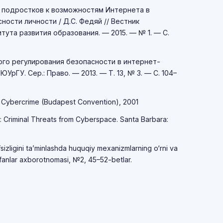
 подростков к возможностям Интернета в
ности личности / Д.С. Федяй // Вестник
тута развития образования. — 2015. — № 1. — С.
ого регулирования безопасности в интернет-
ЮУрГУ. Сер.: Право. — 2013. — Т. 13, № 3. — С. 104–
n Cybercrime (Budapest Convention), 2001
: Criminal Threats from Cyberspace. Santa Barbara:
fsizligini ta’minlashda huquqiy mexanizmlarning o‘rni va
fanlar axborotnomasi, №2, 45–52-betlar.