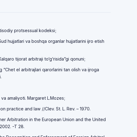
tisodiy protsessual kodeksi;
d hujjatlari va boshqa organlar hujjatlarini ijro etish
qaro tijorat arbitraji to‘g‘risida”gi qonuni;
g “Chet el arbitrajlari qarorlarini tan olish va ijroga
.
ari va amaliyoti. Margaret L.Mozes;
ion practice and law //Clev. St. L. Rev. – 1970.
sumer Arbitration in the European Union and the United
 2002. -T 28.