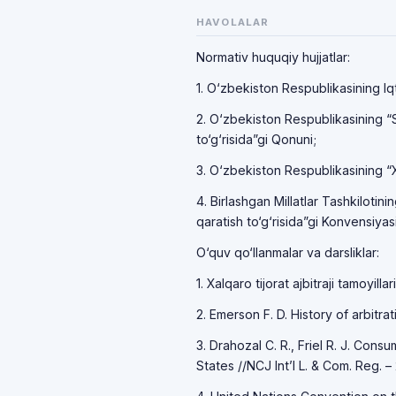
HAVOLALAR
Normativ huquqiy hujjatlar:
1. O‘zbekiston Respublikasining Iq
2. O‘zbekiston Respublikasining “Su
to‘g‘risida”gi Qonuni;
3. O‘zbekiston Respublikasining “Xal
4. Birlashgan Millatlar Tashkilotinin
qaratish to‘g‘risida”gi Konvensiyasi
O‘quv qo‘llanmalar va darsliklar:
1. Xalqaro tijorat ajbitraji tamoyill
2. Emerson F. D. History of arbitrat
3. Drahozal C. R., Friel R. J. Con
States //NCJ Int’l L. & Com. Reg. –