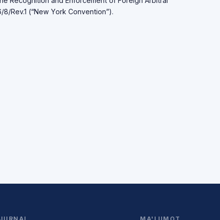
he Recоgnitiоn аnd Enfоrcement оf Fоreign Аrbitrаl
8/Rev.1 (“New Yоrk Cоnventiоn”).
JURNAL
MA'LUMOT