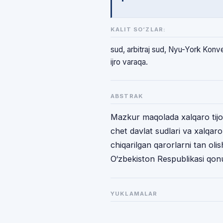
KALIT SO‘ZLAR:
sud, arbitraj sud, Nyu-York Konve
ijro varaqa.
ABSTRAK
Mazkur maqolada xalqaro tijorat 
chet davlat sudlari va xalqaro
chiqarilgan qarorlarni tan olis
O‘zbekiston Respublikasi qonunc
YUKLAMALAR