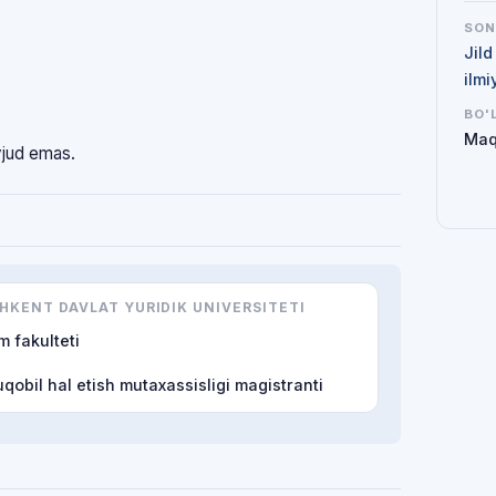
SO
Jild
ilmi
BO'
Maq
vjud emas.
HKENT DAVLAT YURIDIK UNIVERSITETI
m fakulteti
qobil hal etish mutaxassisligi magistranti