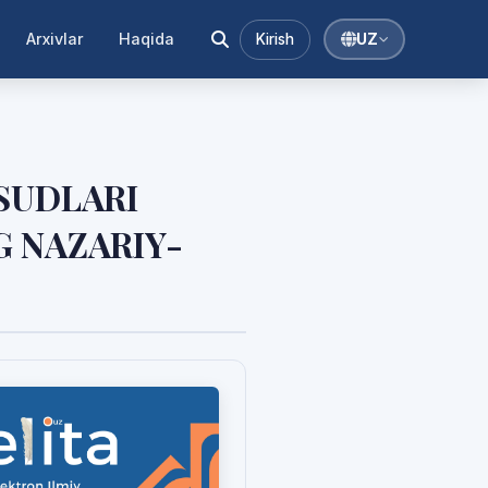
Arxivlar
Haqida
Kirish
UZ
SUDLARI
G NAZARIY-