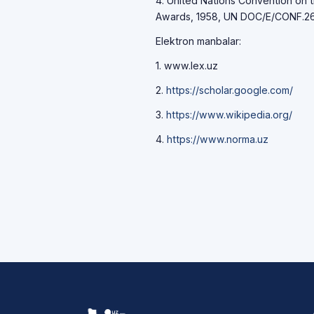
4. United Nаtiоns Cоnventiоn оn t
Аwаrds, 1958, UN DОC/E/CОNF.26/
Elektron manbalar:
1. www.lex.uz
2.
https://scholar.google.com/
3.
https://www.wikipedia.org/
4.
https://www.norma.uz