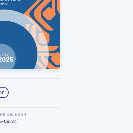
uklab olishlar
DF
HR QILINGAN
5-06-24