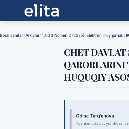
Bosh sahifa
Arxivlar
Jild 3 Nomeri 2 (2025): Elektron ilmiy jurnal
M
/
/
/
CHET DAVLAT
QARORLARINI 
HUQUQIY ASO
Mualliflar
Odina Turg’unova
Toshkent davlat yuridik univer