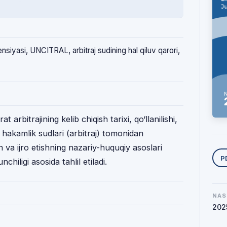
nsiyasi, UNCITRAL, arbitraj sudining hal qiluv qarori,
arbitrajining kelib chiqish tarixi, qo‘llanilishi,
 hakamlik sudlari (arbitraj) tomonidan
h va ijro etishning nazariy-huquqiy asoslari
Y
P
hiligi asosida tahlil etiladi.
NAS
202