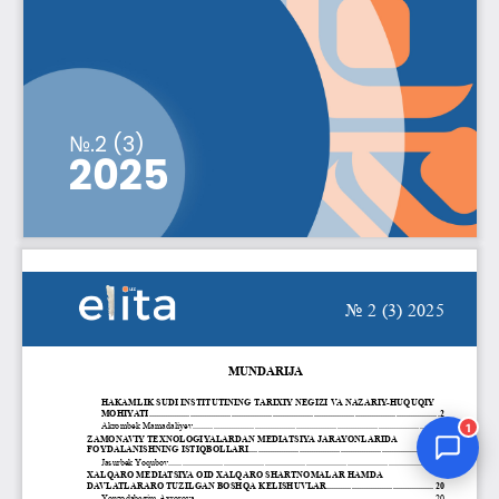
Jurnal Yordamchisi
Onlayn
1