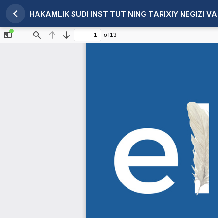
HAKAMLIK SUDI INSTITUTINING TARIXIY NEGIZI V
Maqola tafsilotlariga qaytish