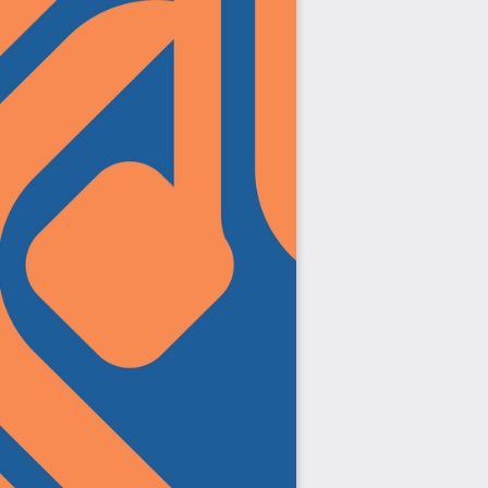
Jurnal Yordamchisi
Onlayn