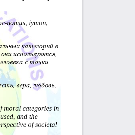
Jurnal Yordamchisi
Onlayn