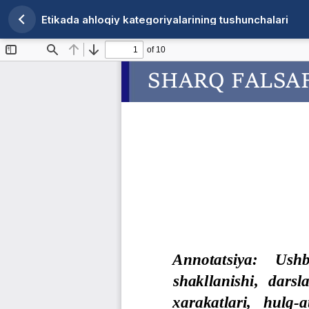
Etikada ahloqiy kategoriyalarining tushunchalari
Maqola tafsilotlariga qaytish