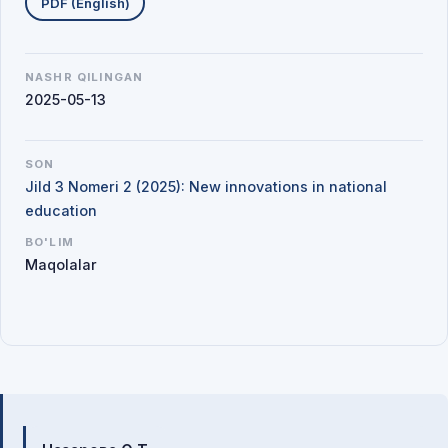
PDF (English)
NASHR QILINGAN
2025-05-13
SON
Jild 3 Nomeri 2 (2025): New innovations in national
education
BO'LIM
Maqolalar
Mualliflar