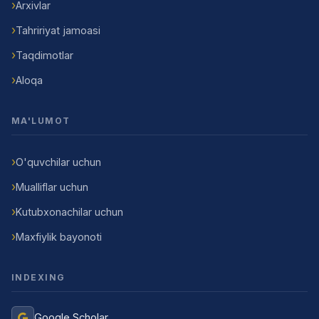
Arxivlar
Tahririyat jamoasi
Taqdimotlar
Aloqa
MA'LUMOT
O'quvchilar uchun
Mualliflar uchun
Kutubxonachilar uchun
Maxfiylik bayonoti
INDEXING
Google Scholar