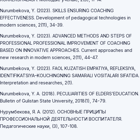
Nurumbekova, Y. (2023). SKILLS ENSURING COACHING
EFFECTIVENESS. Development of pedagogical technologies in
modern sciences, 2(11), 34-39.
Nurumbekova, Y. (2023). ADVANCED METHODS AND STEPS OF
PROFESSIONAL PROFESSIONAL IMPROVEMENT OF COACHING
BASED ON INNOVATIVE APPROACHES. Current approaches and
new research in modern sciences, 2(11), 44-47.
Nurumbekova, Y. (2023). FAOL KUZATISH EMPATIYA, REFLEKSIYA,
IDENTIFIKATSIYA–KOUCHINGNING SAMARALI VOSITALARI SIFATIDA.
Interpretation and researches, 2(1).
Nurumbekova, Y. A. (2018). PECULIARITIES OF ELDERS’EDUCATION.
Bulletin of Gulistan State University, 2018(1), 74-79.
Нурумбекова, Я. А. (2012). ОСНОВНЫЕ ПРИЦИПЫ
ПРОФЕССИОНАЛЬНОЙ ДЕЯТЕЛЬНОСТИ ВОСПИТАТЕЛЯ.
Педагогические науки, (3), 107-108.