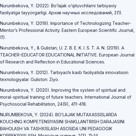
Nurumbekova, Y. (2022). Bo’lajak o’qituvchilarni tarbiyaviy
faoliyatga tayyorgarligi. Архив научных исследований, 2(1).
Nurumbekova, Y. (2019). Importance of Technologizing Teacher-
Mentor’s Professional Activity. Eastern European Scientific Journal,
(1).
Nurumbekova, Y., & Gulistan, U. Z. B. E. K. I. S. T. A. N. (2019). A
TEACHER-EDUCATOR EDUCATIONAL INITIATIVE. European Journal
of Research and Reflection in Educational Sciences.
Nurumbekova, Y. (2012). Tarbiyachi kasb faoliyatida innovatsion
texnologiyalar. Guliston: Ziyo.
Nurumbekova, Y. (2020). Improving the system of spiritual and
moral-spiritual training of future teachers. International Journal of
Psychosocial Rehabilitation, 24(9), 411-418.
NURUMBEKOVA, Y. (2024). BO’LAJAK MUTAXASSISLARDA
KOUCHING KOMPETENSIYASINI SHAKLLANTIRISH DARAJASINI
BAHOLASH VA TASHXISLASH ASOSIDA UNI PEDAGOGIK
KORREKSIYALASH. Молодые ученые, 2(3), 11-14.