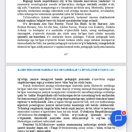
Jurnal Yordamchisi
Onlayn
1