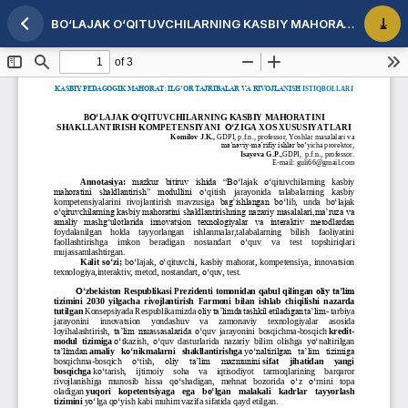
BO‘LAJAK O‘QITUVCHILARNING KASBIY MAHORATINI SHAKLLANTIRISH KOMPETENSIYANI O‘ZIGA XOS XUSUSIYATLARI
Maqola tafsilotlariga qaytish
PDF 