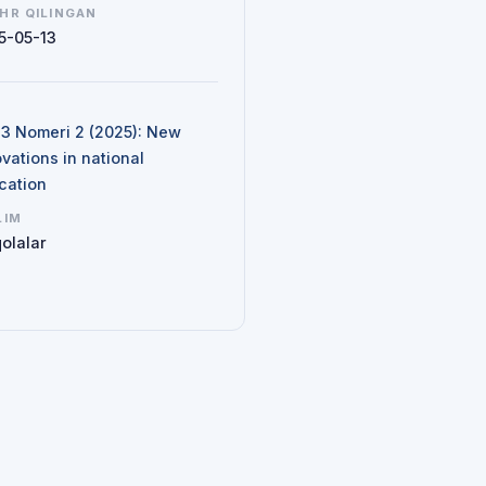
HR QILINGAN
5-05-13
N
d 3 Nomeri 2 (2025): New
vations in national
cation
LIM
olalar