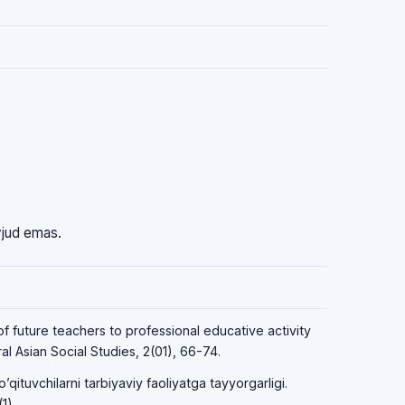
vjud emas.
f future teachers to professional educative activity
l Asian Social Studies, 2(01), 66-74.
qituvchilarni tarbiyaviy faoliyatga tayyorgarligi.
1).