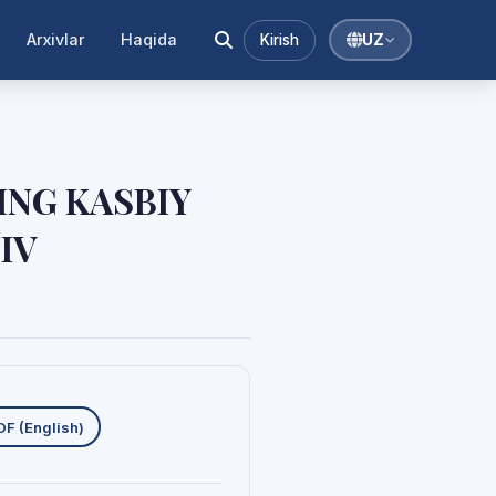
Arxivlar
Haqida
Kirish
UZ
ING KASBIY
IV
uklab olishlar
DF (English)