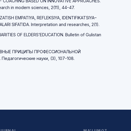
F COACHING BASED ON INNOVATIVE APPROACHES.
rch in modern sciences, 2(11), 44-47.
UZATISH EMPATIYA, REFLEKSIYA, IDENTIFIKATSIYA–
I SIFATIDA. Interpretation and researches, 2(1).
IARITIES OF ELDERS’EDUCATION. Bulletin of Gulistan
ОСНОВНЫЕ ПРИЦИПЫ ПРОФЕССИОНАЛЬНОЙ
дагогические науки, (3), 107-108.
JURNAL
MA'LUMOT