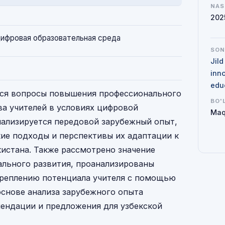
NAS
202
цифровая образовательная среда
SO
Jil
inno
edu
тся вопросы повышения профессионального
BO'
ва учителей в условиях цифровой
Maq
нализируется передовой зарубежный опыт,
ие подходы и перспективы их адаптации к
кистана. Также рассмотрено значение
льного развития, проанализированы
креплению потенциала учителя с помощью
основе анализа зарубежного опыта
ендации и предложения для узбекской