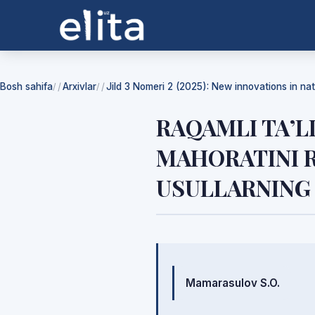
Bosh sahifa
Arxivlar
Jild 3 Nomeri 2 (2025): New innovations in na
/
/
RAQAMLI TA’L
MAHORATINI R
USULLARNING 
Mualliflar
Mamarasulov S.O.