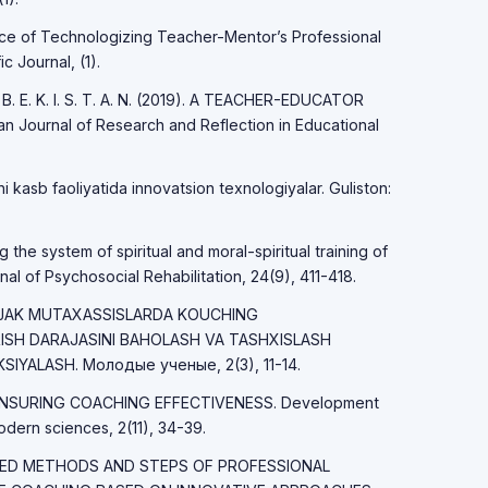
ce of Technologizing Teacher-Mentor’s Professional
c Journal, (1).
 B. E. K. I. S. T. A. N. (2019). A TEACHER-EDUCATOR
 Journal of Research and Reflection in Educational
 kasb faoliyatida innovatsion texnologiyalar. Guliston:
the system of spiritual and moral-spiritual training of
nal of Psychosocial Rehabilitation, 24(9), 411-418.
LAJAK MUTAXASSISLARDA KOUCHING
ISH DARAJASINI BAHOLASH VA TASHXISLASH
IYALASH. Молодые ученые, 2(3), 11-14.
S ENSURING COACHING EFFECTIVENESS. Development
dern sciences, 2(11), 34-39.
NCED METHODS AND STEPS OF PROFESSIONAL