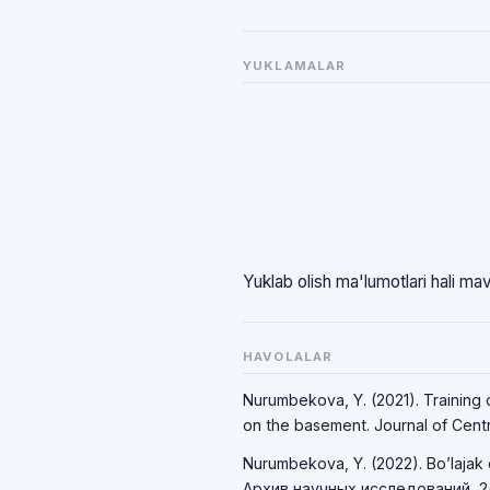
YUKLAMALAR
Yuklab olish ma'lumotlari hali ma
HAVOLALAR
Nurumbekova, Y. (2021). Training o
on the basement. Journal of Centra
Nurumbekova, Y. (2022). Bo’lajak o’
Архив научных исследований, 2(