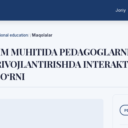
Joriy
tional education
Maqolalar
/
IM MUHITIDA PEDAGOGLARN
IVOJLANTIRISHDA INTERAKT
O‘RNI
Y
P