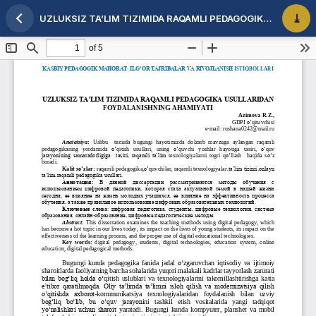
UZLUKSIZ TA’LIM TIZIMIDA RAQAMLI PEDAGOGIKA USULLARIDAN FOYDALANISHNING AHAMIYATI
Maqola tafsilotlariga qaytish
PDF 