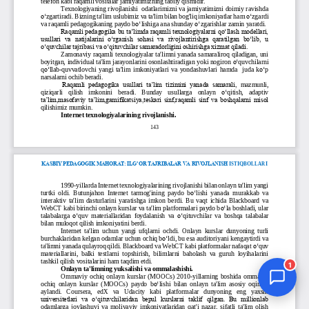
Jurnal Yordamchisi
Onlayn
1