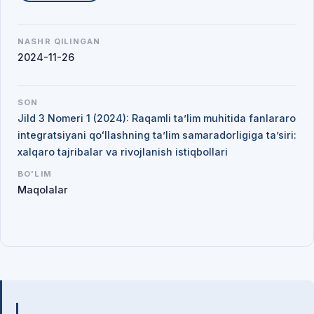
NASHR QILINGAN
2024-11-26
SON
Jild 3 Nomeri 1 (2024): Raqamli ta’lim muhitida fanlararo
integratsiyani qoʻllashning ta’lim samaradorligiga ta’siri:
xalqaro tajribalar va rivojlanish istiqbollari
BO'LIM
Maqolalar
Mualliflar