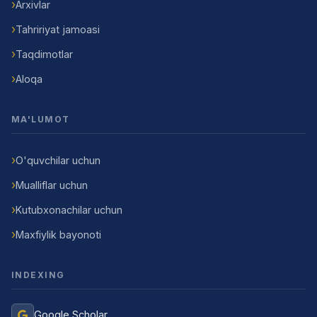
Arxivlar
Tahririyat jamoasi
Taqdimotlar
Aloqa
MA'LUMOT
O'quvchilar uchun
Mualliflar uchun
Kutubxonachilar uchun
Maxfiylik bayonoti
INDEXING
Google Scholar