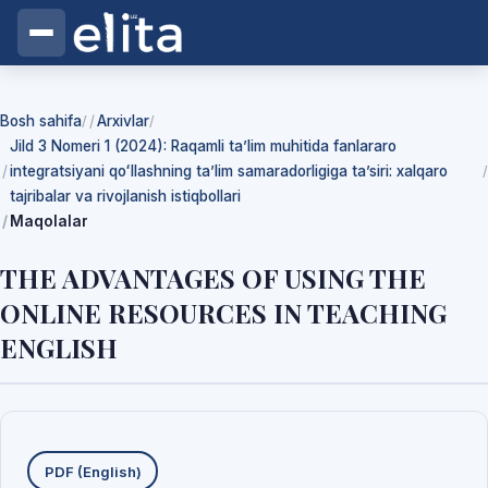
Bosh sahifa
Arxivlar
/
/
Jild 3 Nomeri 1 (2024): Raqamli ta’lim muhitida fanlararo
integratsiyani qoʻllashning ta’lim samaradorligiga ta’siri: xalqaro
/
tajribalar va rivojlanish istiqbollari
Maqolalar
THE ADVANTAGES OF USING THE
ONLINE RESOURCES IN TEACHING
ENGLISH
Yuklab olishlar
PDF (English)