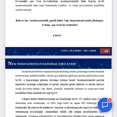
Jurnal Yordamchisi
Onlayn
1