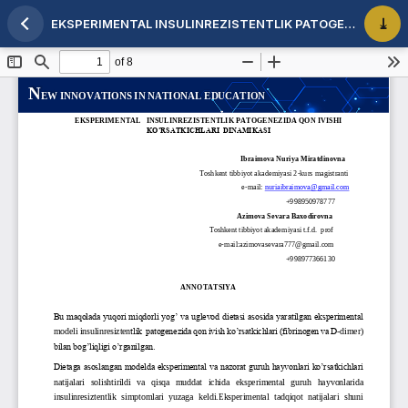
EKSPERIMENTAL INSULINREZISTENTLIK PATOGENEZIDA QON IVISHI KO’RSATKICHLARI DINAMIKASI
Maqola tafsilotlariga qaytish
PDF 