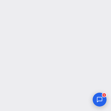
Jurnal Yordamchisi
Onlayn
1