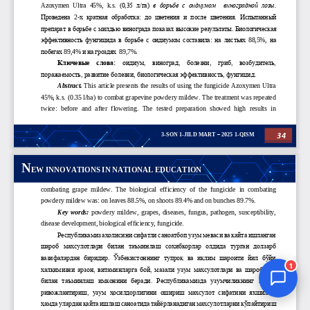
Jurnal Yordamchisi
Onlayn
1