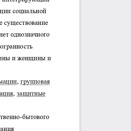
Jurnal Yordamchisi
Onlayn