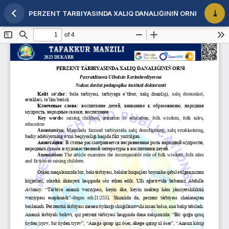
PERZENT TÁRBIYASINDA XALIQ DANALIǴINIŃ ORNI
Maqola tafsilotlariga qaytish
PDF 