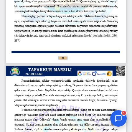
Jurnal Yordamchisi
Onlayn
1