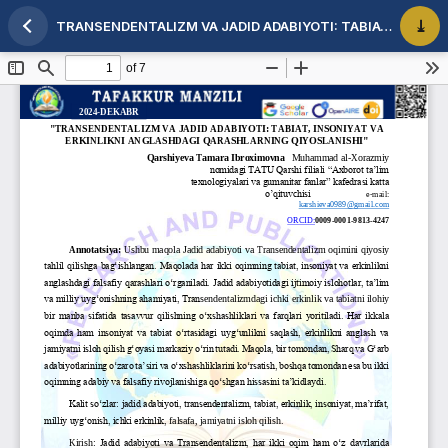
TRANSENDENTALIZM VA JADID ADABIYOTI: TABIAT, INSONIYAT VA ERKINLIKNI ANGLASHDAGI QARASHLARNING QIYOSLANISHI
Maqola tafsilotlariga qaytish
PDF 