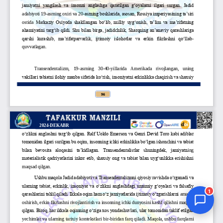
Jurnal Yordamchisi
Onlayn
1