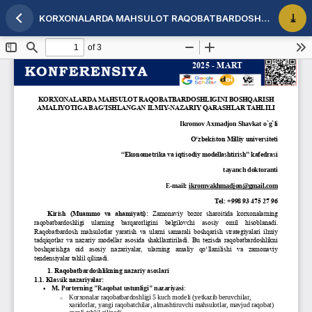
KORXONALARDA MAHSULOT RAQOBATBARDOSHLIGINI BOSHQARISH AMALIYOTIGA BAGʼISHLANGAN ILMIY-NAZARIY QARASHLAR TAHLILI
Maqola tafsilotlariga qaytish
PDF 