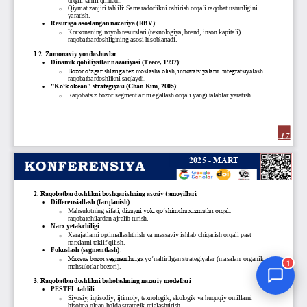
Jurnal Yordamchisi
Onlayn
1